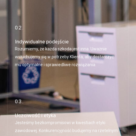
02.
Indywidualne podejście
Rozumiemy, że każda szkoda jest inna. Uważnie
wsłuchujemy się w potrzeby Klienta, aby dostarczyć
mu optymalne i sprawiedliwe rozwiązania.
03.
Uczciwość i etyka
Jesteśmy bezkompromisowi w kwestiach etyki
zawodowej. Konkurencyjność budujemy na rzetelnym