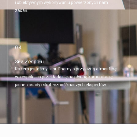
i obiektywnym wykonywaniu powierzonych nam
zadań.
04.
Siła Zespołu
Razem jesteśmy silni. Dbamy o przyjazną atmosferę
w zespole, co przekłada się na płynną komunikację,
jasne zasady i skuteczność naszych ekspertów.